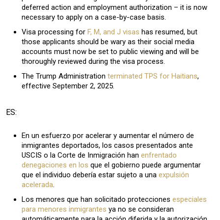
deferred action and employment authorization – it is now
necessary to apply on a case-by-case basis.
Visa processing for
F, M, and J visas
has resumed, but
those applicants should be wary as their social media
accounts must now be set to public viewing and will be
thoroughly reviewed during the visa process.
The Trump Administration
terminated TPS for Haitians
,
effective September 2, 2025.
ES:
En un esfuerzo por acelerar y aumentar el número de
inmigrantes deportados, los casos presentados ante
USCIS o la Corte de Inmigración han
enfrentado
denegaciones en los
que el gobierno puede argumentar
que el individuo debería estar sujeto a una
expulsión
acelerada
.
Los menores que han solicitado protecciones
especiales
para menores inmigrantes
ya no se consideran
automáticamente para la acción diferida y la autorización