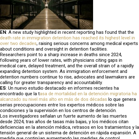
EN
:
A new study highlighted in recent reporting has found that the
death rate in immigration detention has reached its highest level in
over two decades
, raising serious concerns among medical experts
about conditions and oversight in detention facilities.
Researchers point to a sharp increase in deaths since 2024,
following years of lower rates, with physicians citing gaps in
medical care, delayed treatment, and the overall strain of a rapidly
expanding detention system. As immigration enforcement and
detention numbers continue to rise, advocates and lawmakers are
calling for greater transparency and accountability.
ES
:
Un nuevo estudio destacado en informes recientes ha
encontrado que la t
asa de mortalidad en la detención migratoria ha
alcanzado su nivel más alto en más de dos décadas
lo que genera
serias preocupaciones entre los expertos médicos sobre las
condiciones y la supervisión en los centros de detención.
Los investigadores señalan un fuerte aumento de las muertes
desde 2024, tras años de tasas más bajas, y los médicos citan
deficiencias en la atención médica, retrasos en los tratamientos y la
tensión general de un sistema de detención en rápida expansión. A
medida que continúan aumentando las medidas de control