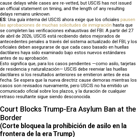
cause delays while cases are re-vetted, but USCIS has not issued
an official statement on timing, and the length of any resulting
delays remains unknown.
ES
:
Una guía interna del USCIS ahora exige que los oficiales
pausen
las aprobaciones de muchas solicitudes de inmigración
hasta que
se completen las verificaciones exhaustivas del FBI. A partir del 27
de abril de 2026, USCIS está recibiendo datos mejorados de
antecedentes penales a través del sistema actualizado del FBI, y los
oficiales deben asegurarse de que cada caso basado en huellas
dactilares haya sido examinado bajo estos nuevos estándares
antes de su aprobación.
Esto significa que, para los casos pendientes —como asilo, tarjetas
de residencia y naturalización— USCIS debe reenviar las huellas
dactilares si los resultados anteriores se emitieron antes de esa
fecha. Se espera que la nueva directriz cause demoras mientras los
casos son revisados nuevamente, pero USCIS no ha emitido un
comunicado oficial sobre los plazos, y la duración de cualquier
retraso resultante sigue siendo desconocida.
Court Blocks Trump-Era Asylum Ban at the
Border
(
Corte bloquea la prohibición de asilo en la
frontera de la era Trump
)