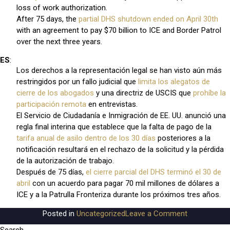
loss of work authorization.
After 75 days, the
partial DHS shutdown ended on April 30th
with an agreement to pay $70 billion to ICE and Border Patrol
over the next three years.
ES
:
Los derechos a la representación legal se han visto aún más
restringidos por un fallo judicial que
limita los alegatos de
cierre de los abogados
y una directriz de USCIS que
prohíbe la
participación remota
en entrevistas.
El Servicio de Ciudadanía e Inmigración de EE. UU. anunció una
regla final interina que establece que la falta de pago de la
tarifa anual de asilo dentro de los 30 días
posteriores a la
notificación resultará en el rechazo de la solicitud y la pérdida
de la autorización de trabajo.
Después de 75 días,
el cierre parcial del DHS terminó el 30 de
abril
con un acuerdo para pagar 70 mil millones de dólares a
ICE y a la Patrulla Fronteriza durante los próximos tres años.
on
Posted in
Uncategorized
Leave a Comment
MAY